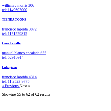
william c morris 306
tel: 1140603000
TIENDA TOONS
francisco laprida 3872
tel: 1171559815
Casa Lavalle
manuel blanco encalada 655
tel: 52910914
Lola pizza
francisco laprida 4314
tel: 11 2523-9775
« Previous
Next »
Showing
55
to
62
of
62
results