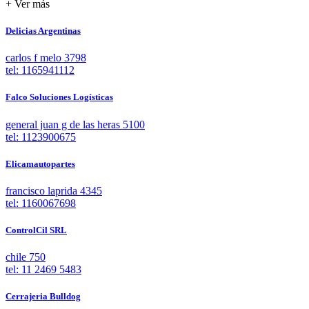
+ Ver más
Delicias Argentinas
carlos f melo 3798
tel: 1165941112
Falco Soluciones Logísticas
general juan g de las heras 5100
tel: 1123900675
Elicamautopartes
francisco laprida 4345
tel: 1160067698
ControlCil SRL
chile 750
tel: 11 2469 5483
Cerrajeria Bulldog