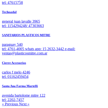
tel: 47615758
Techoasfal
general juan lavalle 3965
tel: 1154294248/ 47303663
SANITARIOS PLASTICOS MITRE
paraguay 540
tel: 4761-4005 whats app: 15 2632-3442 e-mail:
ventas@plasticosmitre.com.ar
Cierre Accesorios
carlos f melo 4246
tel: 01162459454
Santa Ana Farma Martelli
avenida bartolome mitre 122
tel: 2202-7457
« Previous
Next »