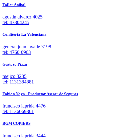
Taller Anibal
agustin alvarez 4025
tel: 47304245
Confitería La Valenciana
general juan lavalle 3198
tel: 4760-0963
Gustozo Pizza
mejico 3235
tel: 1131384881
Fabian Naya - Productor Asesor de Seguros
francisco laprida 4476
tel: 1136069361
BGM COPIERS
francisco laprida 3444