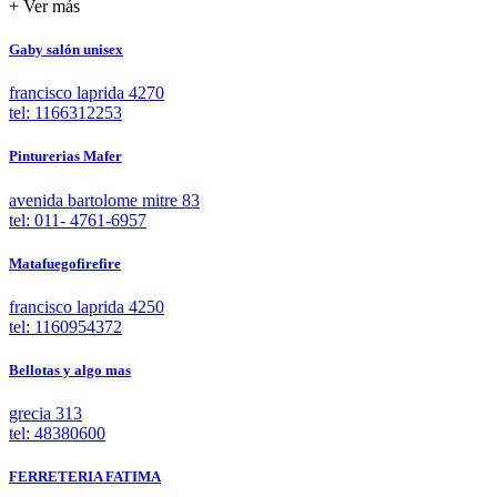
+ Ver más
Gaby salón unisex
francisco laprida 4270
tel: 1166312253
Pinturerias Mafer
avenida bartolome mitre 83
tel: 011- 4761-6957
Matafuegofirefire
francisco laprida 4250
tel: 1160954372
Bellotas y algo mas
grecia 313
tel: 48380600
FERRETERIA FATIMA