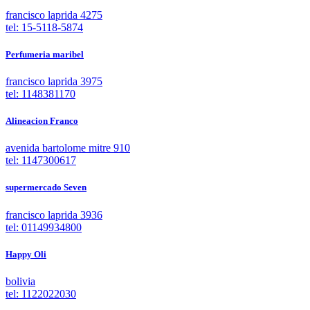
francisco laprida 4275
tel: 15-5118-5874
Perfumeria maribel
francisco laprida 3975
tel: 1148381170
Alineacion Franco
avenida bartolome mitre 910
tel: 1147300617
supermercado Seven
francisco laprida 3936
tel: 01149934800
Happy Oli
bolivia
tel: 1122022030