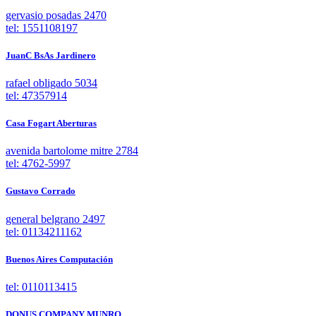
gervasio posadas 2470
tel: 1551108197
JuanC BsAs Jardinero
rafael obligado 5034
tel: 47357914
Casa Fogart Aberturas
avenida bartolome mitre 2784
tel: 4762-5997
Gustavo Corrado
general belgrano 2497
tel: 01134211162
Buenos Aires Computación
tel: 0110113415
DONUS COMPANY MUNRO