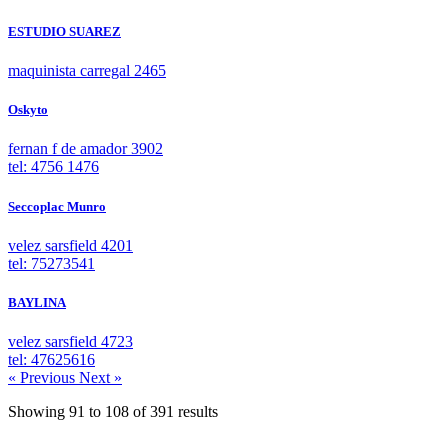
ESTUDIO SUAREZ
maquinista carregal 2465
Oskyto
fernan f de amador 3902
tel: 4756 1476
Seccoplac Munro
velez sarsfield 4201
tel: 75273541
BAYLINA
velez sarsfield 4723
tel: 47625616
« Previous
Next »
Showing
91
to
108
of
391
results