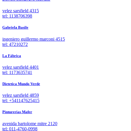
velez sarsfield 4315
tel: 1138706398
Gabriela Basile
ingeniero guillermo marconi 4515
tel: 47210272
La Fábrica
velez sarsfield 4401
tel: 1173635741
Dietetica Mundo Verde
velez sarsfield 4859
tel: +541147625415
Pinturerias Mafer
avenida bartolome mitre 2120
tel: 011-4760-0998