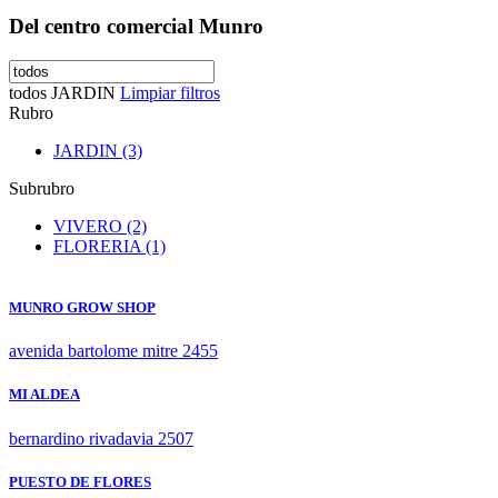
Del centro comercial Munro
todos
JARDIN
Limpiar filtros
Rubro
JARDIN (3)
Subrubro
VIVERO (2)
FLORERIA (1)
MUNRO GROW SHOP
avenida bartolome mitre 2455
MI ALDEA
bernardino rivadavia 2507
PUESTO DE FLORES