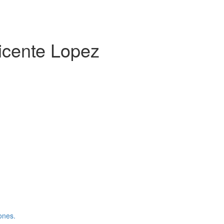
icente Lopez
ones.