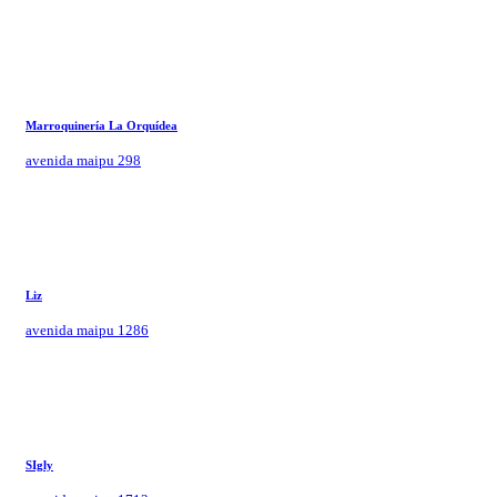
Marroquinería La Orquídea
avenida maipu 298
Liz
avenida maipu 1286
SIgly