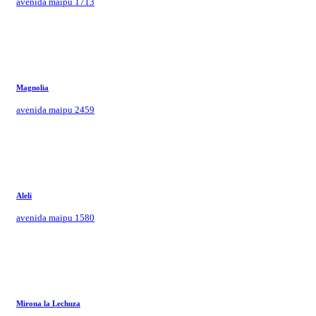
avenida maipu 1713
Magnolia
avenida maipu 2459
Aleli
avenida maipu 1580
Mirona la Lechuza