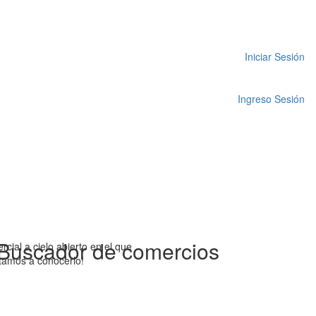
Iniciar Sesión
Ingreso Sesión
Buscador de comercios
ial a cielo abierto en el que
itamos a conocerlo!