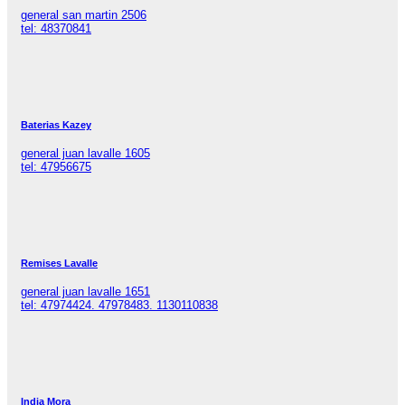
general san martin 2506
tel: 48370841
Baterias Kazey
general juan lavalle 1605
tel: 47956675
Remises Lavalle
general juan lavalle 1651
tel: 47974424. 47978483. 1130110838
India Mora