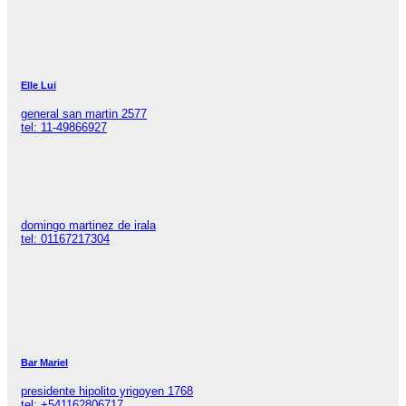
Elle Lui
general san martin 2577
tel: 11-49866927
domingo martinez de irala
tel: 01167217304
Bar Mariel
presidente hipolito yrigoyen 1768
tel: +541162806717