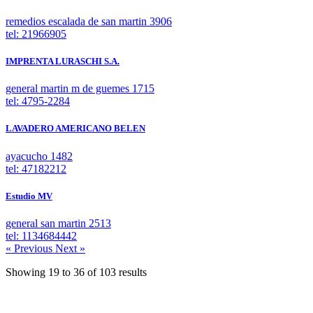
remedios escalada de san martin 3906
tel: 21966905
IMPRENTA LURASCHI S.A.
general martin m de guemes 1715
tel: 4795-2284
LAVADERO AMERICANO BELEN
ayacucho 1482
tel: 47182212
Estudio MV
general san martin 2513
tel: 1134684442
« Previous
Next »
Showing
19
to
36
of
103
results