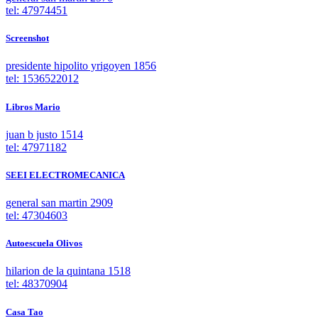
tel: 47974451
Screenshot
presidente hipolito yrigoyen 1856
tel: 1536522012
Libros Mario
juan b justo 1514
tel: 47971182
SEEI ELECTROMECANICA
general san martin 2909
tel: 47304603
Autoescuela Olivos
hilarion de la quintana 1518
tel: 48370904
Casa Tao